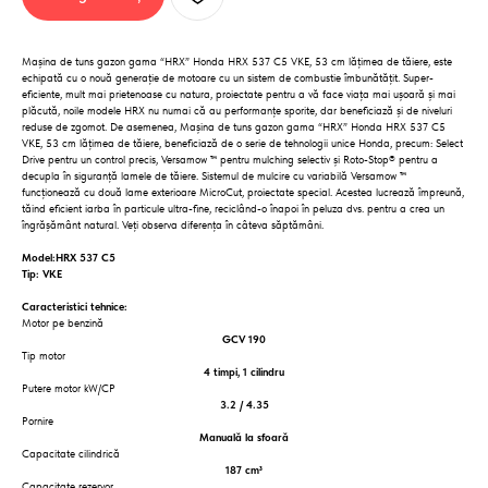
Mașina de tuns gazon gama “HRX” Honda HRX 537 C5 VKE, 53 cm lățimea de tăiere, este
echipată cu o nouă generație de motoare cu un sistem de combustie îmbunătățit. Super-
eficiente, mult mai prietenoase cu natura, proiectate pentru a vă face viața mai ușoară și mai
plăcută, noile modele HRX nu numai că au performanțe sporite, dar beneficiază și de niveluri
reduse de zgomot. De asemenea, Mașina de tuns gazon gama “HRX” Honda HRX 537 C5
VKE, 53 cm lățimea de tăiere, beneficiază de o serie de tehnologii unice Honda, precum: Select
Drive pentru un control precis, Versamow ™ pentru mulching selectiv și Roto-Stop® pentru a
decupla în siguranță lamele de tăiere. Sistemul de mulcire cu variabilă Versamow ™
funcționează cu două lame exterioare MicroCut, proiectate special. Acestea lucrează împreună,
tăind eficient iarba în particule ultra-fine, reciclând-o înapoi în peluza dvs. pentru a crea un
îngrășământ natural. Veți observa diferența în câteva săptămâni.
Model:HRX 537 C5
Tip: VKE
Caracteristici tehnice:
Motor pe benzină
GCV 190
Tip motor
4 timpi, 1 cilindru
Putere motor kW/CP
3.2 / 4.35
Pornire
Manuală la sfoară
Capacitate cilindrică
187 cm³
Capacitate rezervor