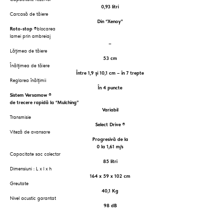
0,93 litri
Carcasă de tăiere
Din “Xenoy”
Roto-stop ®
blocarea
lamei prin ambreiaj
–
Lăţimea de tăiere
53 cm
Înălţimea de tăiere
Între 1,9 şi 10,1 cm – în 7 trepte
Reglarea înălţimii
În 4 puncte
Sistem Versamow ®
de trecere rapidă la “Mulching”
Variabil
Transmisie
Select Drive ®
Viteză de avansare
Progresivă de la
0 la 1,61 m/s
Capacitate sac colector
85 litri
Dimensiuni : L x l x h
164 x 59 x 102 cm
Greutate
40,1 Kg
Nivel acustic garantat
98 dB