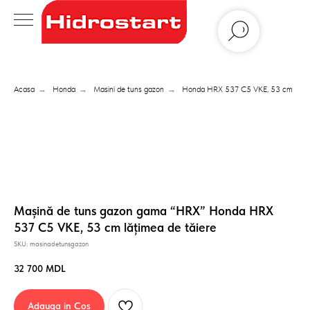
Acasa
→
Honda
→
Masini de tuns gazon
→
Honda HRX 537 C5 VKE, 53 cm
Mașină de tuns gazon gama “HRX” Honda HRX
537 C5 VKE, 53 cm lățimea de tăiere
SKU:
masinadetunsgazon
32 700
MDL
Adauga in Coș