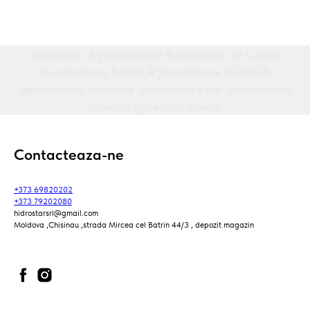
generator #generatoare #generator de curent
Generatoare honda,#generatoare HONDA
generatoare moldova generatoare md generatoare
chisinau generator honda
Contacteaza-ne
+373 69820202
+373 79202080
hidrostarsrl@gmail.com
Moldova ,Chisinau ,strada Mircea cel Batrin 44/3 , depozit magazin