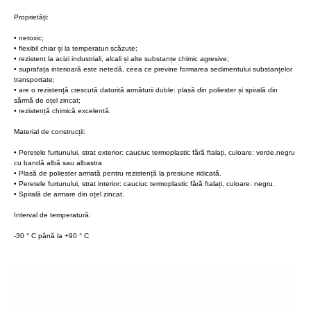
Proprietăți:
• netoxic;
• flexibil chiar și la temperaturi scăzute;
• rezistent la acizi industriali, alcali și alte substanțe chimic agresive;
• suprafața interioară este netedă, ceea ce previne formarea sedimentului substanțelor
transportate;
• are o rezistență crescută datorită armăturii duble: plasă din poliester și spirală din
sârmă de oțel zincat;
• rezistență chimică excelentă.
Material de construcții:
• Peretele furtunului, strat exterior: cauciuc termoplastic fără ftalați, culoare: verde,negru
cu bandă albă sau albastra
• Plasă de poliester armată pentru rezistență la presiune ridicată.
• Peretele furtunului, strat interior: cauciuc termoplastic fără ftalați, culoare: negru.
• Spirală de armare din oțel zincat.
Interval de temperatură:
-30 ° C până la +90 ° C