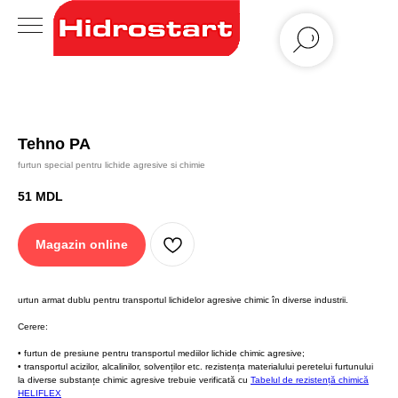
Tehno PA
furtun special pentru lichide agresive si chimie
51
MDL
Magazin online
urtun armat dublu pentru transportul lichidelor agresive chimic în diverse industrii.
Cerere:
• furtun de presiune pentru transportul mediilor lichide chimic agresive;
• transportul acizilor, alcalinilor, solvenților etc. rezistența materialului peretelui furtunului
la diverse substanțe chimic agresive trebuie verificată cu
Tabelul de rezistență chimică
HELIFLEX