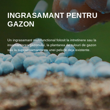
INGRASAMANT PENTRU
GAZON
Un ingrasamant multifunctional folosit la intretinere sau la
insamantarea gazonului, la plantarea de rulouri de gazon
sau la suprainsamantarea unei peluze deja existente.