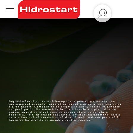
Îngrășământul super multicomponent pentru gazon este un
îngrășământ granular special conceput pentru a fertiliza orice
tip de gazon. Compoziția sa bogată în azot, fosfor și potasiu
acoperă pe deplin necesitățile nutriționale ale plantelor de
gazon, având un efect pozitiv asupra stării și sănătății
acestora. Prin aplicarea regulată a acestui îngrășământ, iarba
este stimulată să crească și să devină mult mai competitivă în
lupta cu buruienile și mușchii pentru poziție.