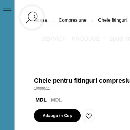
Acasa
→
Compresiune
→
Cheie fitinguri
SERVICII
PRODUSE
Spatii v
Cheie pentru fitinguri compresi
10009511
MDL
MDL
Adauga in Coș