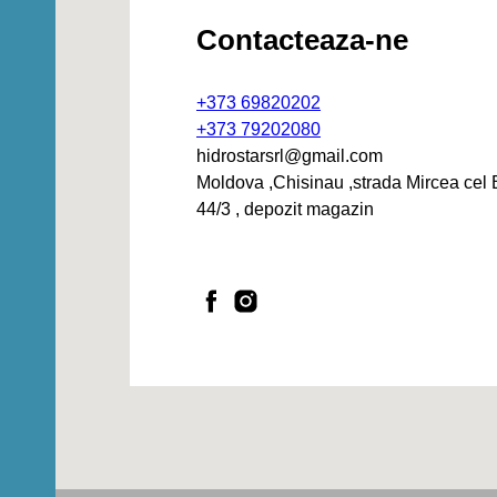
Contacteaza-ne
+373 69820202
+373 79202080
hidrostarsrl@gmail.com
Moldova ,Chisinau ,strada Mircea cel 
44/3 , depozit magazin