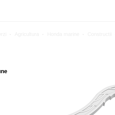
Reduceri
Despre Hidrostart
Vinzari angro
R
erzi
Agricultura
Honda marine
Constructii
une