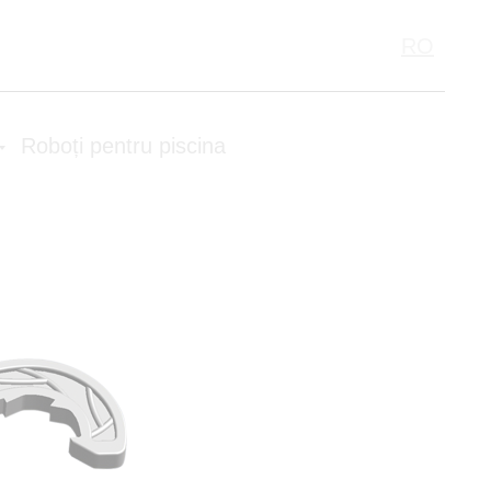
RO
Cabinet Personal
egulament clienti
Contacte
Roboți pentru piscina