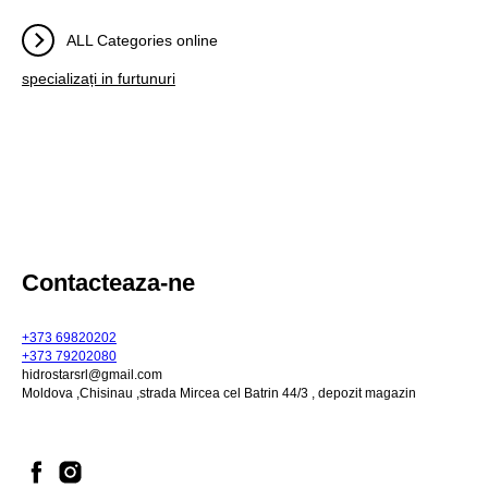
ALL Categories online
specializați in furtunuri
Contacteaza-ne
+373 69820202
+373 79202080
hidrostarsrl@gmail.com
Moldova ,Chisinau ,strada Mircea cel Batrin 44/3 , depozit magazin