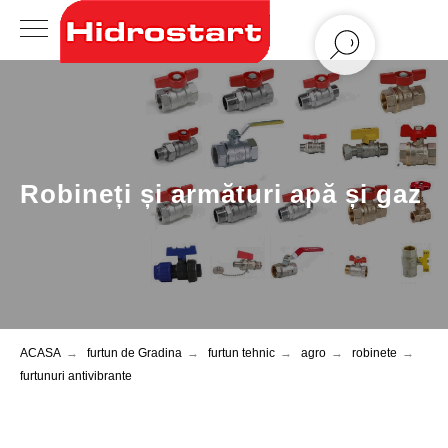
Robineți și armături apă și gaz
ACASA
→
furtun de Gradina
→
furtun tehnic
→
agro
→
robinete
→
furtunuri antivibrante