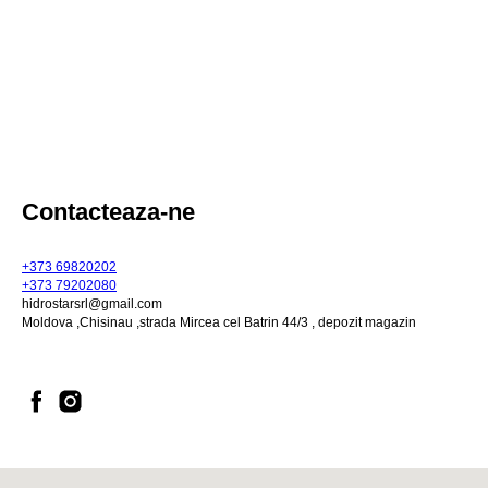
Contacteaza-ne
+373 69820202
+373 79202080
hidrostarsrl@gmail.com
Moldova ,Chisinau ,strada Mircea cel Batrin 44/3 , depozit magazin