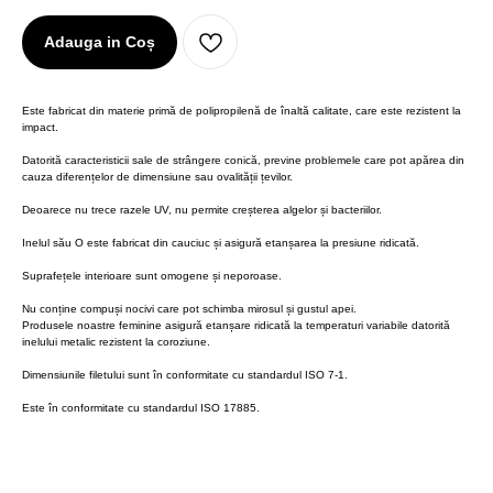
Adauga in Coș
Este fabricat din materie primă de polipropilenă de înaltă calitate, care este rezistent la
impact.
Datorită caracteristicii sale de strângere conică, previne problemele care pot apărea din
cauza diferențelor de dimensiune sau ovalității țevilor.
Deoarece nu trece razele UV, nu permite creșterea algelor și bacteriilor.
Inelul său O este fabricat din cauciuc și asigură etanșarea la presiune ridicată.
Suprafețele interioare sunt omogene și neporoase.
Nu conține compuși nocivi care pot schimba mirosul și gustul apei.
Produsele noastre feminine asigură etanșare ridicată la temperaturi variabile datorită
inelului metalic rezistent la coroziune.
Dimensiunile filetului sunt în conformitate cu standardul ISO 7-1.
Este în conformitate cu standardul ISO 17885.