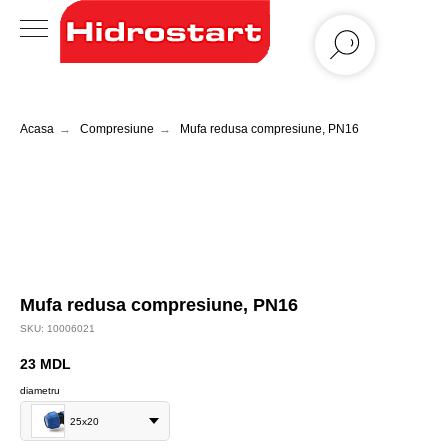
Acasa
→
Compresiune
→
Mufa redusa compresiune, PN16
Mufa redusa compresiune, PN16
SKU:
10006021
23
MDL
diametru
25x20