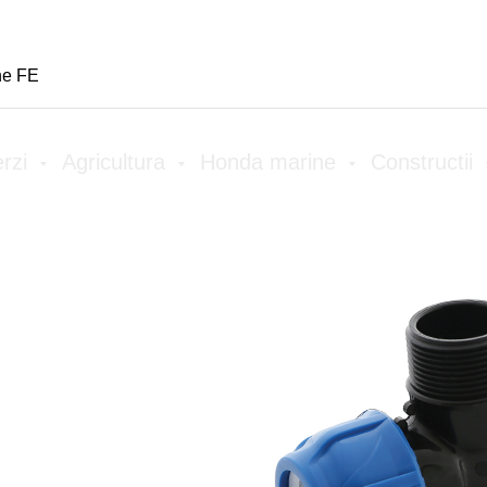
Reduceri
Despre Hidrostart
Vinzari angro
R
ne FE
erzi
Agricultura
Honda marine
Constructii