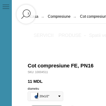
Acasa
→
Compresiune
→
Cot compresiu
SERVICII
PRODUSE
Spatii v
Cot compresiune FE, PN16
SKU:
10004511
11
MDL
diametru
20x1/2"