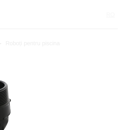
RO
Cabinet Personal
egulament clienti
Contacte
Roboți pentru piscina