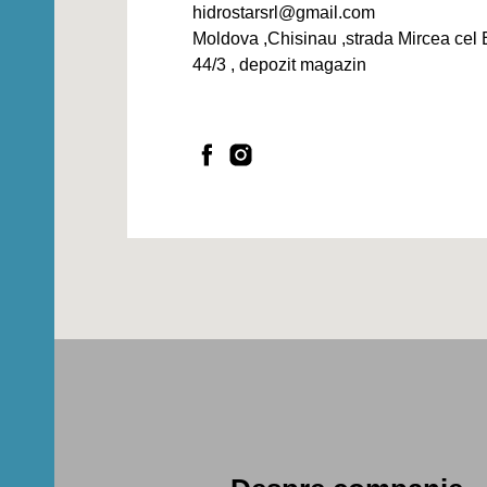
hidrostarsrl@gmail.com
Moldova ,Chisinau ,strada Mircea cel 
44/3 , depozit magazin
16
re
XARE