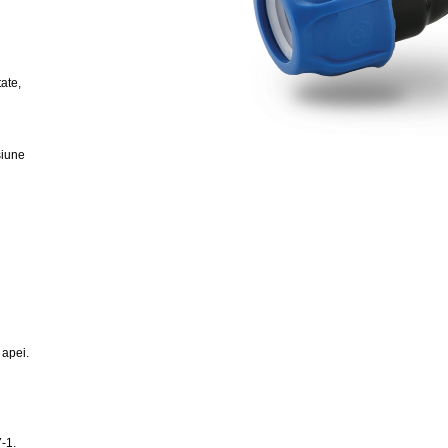
tate,
siune
 apei.
7-1.