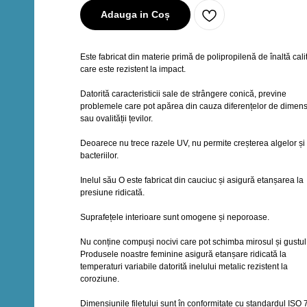
Adauga in Coș
Este fabricat din materie primă de polipropilenă de înaltă cali
care este rezistent la impact.
Datorită caracteristicii sale de strângere conică, previne
problemele care pot apărea din cauza diferențelor de dimen
sau ovalității țevilor.
i
Deoarece nu trece razele UV, nu permite creșterea algelor și
bacteriilor.
Inelul său O este fabricat din cauciuc și asigură etanșarea la
presiune ridicată.
Suprafețele interioare sunt omogene și neporoase.
Nu conține compuși nocivi care pot schimba mirosul și gustul
i
Produsele noastre feminine asigură etanșare ridicată la
temperaturi variabile datorită inelului metalic rezistent la
coroziune.
Dimensiunile filetului sunt în conformitate cu standardul ISO 