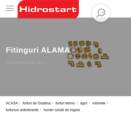
Fitinguri ALAMA
Fitinguri filetate din alama
ACASA
/
furtun de Gradina
/
furtun tehnic
/
agro
/
robinete
/
furtunuri antivibrante
/
hunter solutii de irigare