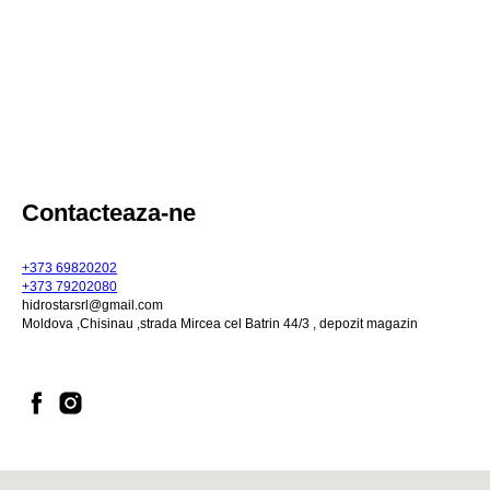
Contacteaza-ne
+373 69820202
+373 79202080
hidrostarsrl@gmail.com
Moldova ,Chisinau ,strada Mircea cel Batrin 44/3 , depozit magazin