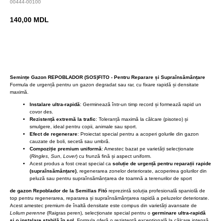
00444-00100
140,00
MDL
BUY NOW
Semințe Gazon REPOBLADOR (SOS)FITO - Pentru Reparare și Supraînsămânțare
Formula de urgență pentru un gazon degradat sau rar, cu fixare rapidă și densitate
maximă.
Instalare ultra-rapidă
: Germinează într-un timp record și formează rapid un
covor des.
Rezistență extremă la trafic
: Toleranță maximă la călcare (pisoteo) și
smulgere, ideal pentru copii, animale sau sport.
Efect de regenerare
: Proiectat special pentru a acoperi golurile din gazon
cauzate de boli, secetă sau umbră.
Compoziție premium uniformă
: Amestec bazat pe varietăți selecționate
(
Ringles
,
Sun
,
Lover
) cu frunză fină și aspect uniform.
Acest produs a fost creat special ca
soluție de urgență pentru reparații rapide
(supraînsămânțare)
, regenerarea zonelor deteriorate, acoperirea golurilor din
peluză sau pentru supraînsămânțarea de toamnă a terenurilor de sport
de gazon Repoblador de la Semillas Fitó
reprezintă soluția profesională spaniolă de
top pentru regenerarea, repararea și supraînsămânțarea rapidă a peluzelor deteriorate.
Acest amestec premium de înaltă densitate este compus din varietăți avansate de
Lolium perenne
(Raigras peren), selecționate special pentru o
germinare ultra-rapidă
și o instalare stabilă în sol
. Formula oferă o rezistență excepțională la călcare intensă,