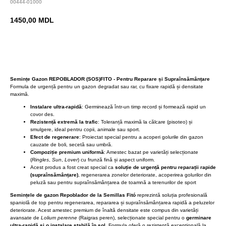
00444-01000
1450,00
MDL
BUY NOW
Semințe Gazon REPOBLADOR (SOS)FITO - Pentru Reparare și Supraînsămânțare
Formula de urgență pentru un gazon degradat sau rar, cu fixare rapidă și densitate
maximă.
Instalare ultra-rapidă
: Germinează într-un timp record și formează rapid un
covor des.
Rezistență extremă la trafic
: Toleranță maximă la călcare (pisoteo) și
smulgere, ideal pentru copii, animale sau sport.
Efect de regenerare
: Proiectat special pentru a acoperi golurile din gazon
cauzate de boli, secetă sau umbră.
Compoziție premium uniformă
: Amestec bazat pe varietăți selecționate
(
Ringles
,
Sun
,
Lover
) cu frunză fină și aspect uniform.
Acest produs a fost creat special ca
soluție de urgență pentru reparații rapide
(supraînsămânțare)
, regenerarea zonelor deteriorate, acoperirea golurilor din
peluză sau pentru supraînsămânțarea de toamnă a terenurilor de sport
Semințele de gazon Repoblador de la Semillas Fitó
reprezintă soluția profesională
spaniolă de top pentru regenerarea, repararea și supraînsămânțarea rapidă a peluzelor
deteriorate. Acest amestec premium de înaltă densitate este compus din varietăți
avansate de
Lolium perenne
(Raigras peren), selecționate special pentru o
germinare
ultra-rapidă și o instalare stabilă în sol
. Formula oferă o rezistență excepțională la