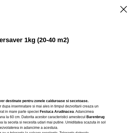
rsaver 1kg (20-40 m2)
r destinate pentru zonele calduroase si secetoase.
upa insemnatare si mai ales in timpul dezvoltarii creaza un
orat in mare parte speciei
Festuca Arudinacea
. Adancimea
na la 60 cm. Datorita acestor caracteristici amestecul
Barenbrug
na la seceta si necesita udari mai putine. Umiditatea scazuta in sol
dezvolaterea in adancime a acestuia.