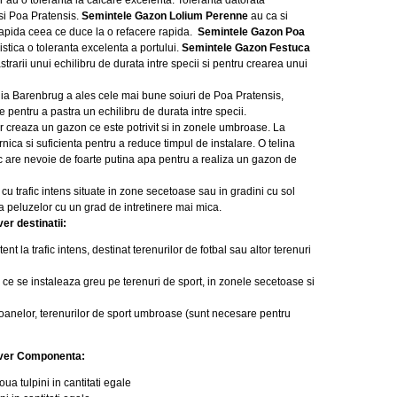
u o toleranta la calcare excelenta. Toleranta datorata
 si Poa Pratensis.
Semintele Gazon Lolium Perenne
au ca si
rapida ceea ce duce la o refacere rapida.
Semintele Gazon Poa
istica o toleranta excelenta a portului.
Semintele Gazon Festuca
trarii unui echilibru de durata intre specii si pentru crearea unui
ia Barenbrug a ales cele mai bune soiuri de Poa Pratensis,
pentru a pastra un echilibru de durata intre specii.
reaza un gazon ce este potrivit si in zonele umbroase. La
ica si suficienta pentru a reduce timpul de instalare. O telina
ec are nevoie de foarte putina apa pentru a realiza un gazon de
u trafic intens situate in zone secetoase sau in gradini cu sol
a peluzelor cu un grad de intretinere mai mica.
r destinatii:
ent la trafic intens, destinat terenurilor de fotbal sau altor terenuri
e se instaleaza greu pe terenuri de sport, in zonele secetoase si
oanelor, terenurilor de sport umbroase (sunt necesare pentru
ver Componenta:
a tulpini in cantitati egale