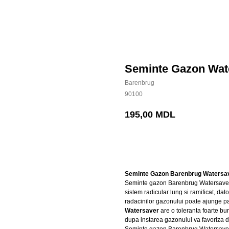
Seminte Gazon Wate
Barenbrug
90100
195,00
MDL
BUY NOW
Seminte Gazon Barenbrug Watersave
Seminte gazon Barenbrug Watersaver d
sistem radicular lung si ramificat, dat
radacinilor gazonului poate ajunge pa
Watersaver
are o toleranta foarte bu
dupa instarea gazonului va favoriza 