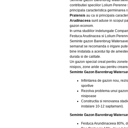
Seminte gazon Barenbrug Watersaver a
contributiei speciilor Lolium Perenne
principala caracteristica germinarea 
Pratensis
au ca si principala caracter
Arudinaceea
sunt aduse in scopul pas
gazon econom.
In urma studiilor indelungate Compan
Festuca Arudinacea si Lolium Perenne 
Seminte gazon Barenbrug Watersaver c
semanat se recomanda o irigare putern
bine instalata a acestui tip de amest
durata si de calitate.
Un gazon special creat pentru zonele c
nisipos, zone aride sau pentru creare
Seminte Gazon Barenbrug Watersave
Infiintarea de gazon nou, rezist
sportive
Rezolva problema unui gazon c
nisipoase
Constructia si renovarea stadi
instalare 10-12 saptamani).
Seminte Gazon Barenbrug Watersa
Festuca Arundinaceea 80%, dou