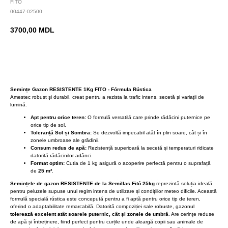
FITO
00447-02500
3700,00
MDL
BUY NOW
Semințe Gazon RESISTENTE 1Kg FITO - Fórmula Rústica
Amestec robust și durabil, creat pentru a rezista la trafic intens, secetă și variații de
lumină.
Apt pentru orice teren:
O formulă versatilă care prinde rădăcini puternice pe
orice tip de sol.
Toleranță Sol și Sombra:
Se dezvoltă impecabil atât în plin soare, cât și în
zonele umbroase ale grădinii.
Consum redus de apă:
Rezistență superioară la secetă și temperaturi ridicate
datorită rădăcinilor adânci.
Format optim:
Cutia de 1 kg asigură o acoperire perfectă pentru o suprafață
de
25 m²
.
Semințele de gazon RESISTENTE de la Semillas Fitó 25kg
reprezintă soluția ideală
pentru peluzele supuse unui regim intens de utilizare și condițiilor meteo dificile. Această
formulă specială rústica este concepută pentru a fi aptă pentru orice tip de teren,
oferind o adaptabilitate remarcabilă. Datorită compoziției sale robuste, gazonul
tolerează excelent atât soarele puternic, cât și zonele de umbră
. Are cerințe reduse
de apă și întreținere, fiind perfect pentru curțile unde aleargă copii sau animale de