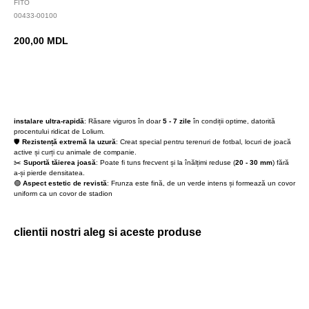
FITO
00433-00100
200,00
MDL
BUY NOW
instalare ultra-rapidă
: Răsare viguros în doar
5 - 7 zile
în condiții optime, datorită
procentului ridicat de Lolium.
🛡️
Rezistență extremă la uzură
: Creat special pentru terenuri de fotbal, locuri de joacă
active și curți cu animale de companie.
✂️
Suportă tăierea joasă
: Poate fi tuns frecvent și la înălțimi reduse (
20 - 30 mm
) fără
a-și pierde densitatea.
🟢
Aspect estetic de revistă
: Frunza este fină, de un verde intens și formează un covor
uniform ca un covor de stadion
clientii nostri aleg si aceste produse