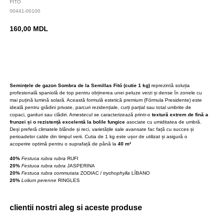
FITO
00441-00100
160,00
MDL
BUY NOW
Semințele de gazon Sombra de la Semillas Fitó (cutie 1 kg)
reprezintă soluția
profesională spaniolă de top pentru obținerea unei peluze verzi și dense în zonele cu
mai puțină lumină solară. Această formulă estetică premium (Fórmula Presidente) este
ideală pentru grădini private, parcuri rezidențiale, curți parțial sau total umbrite de
copaci, garduri sau clădiri. Amestecul se caracterizează printr-o
textură extrem de fină a
frunzei și o rezistență excelentă la bolile fungice
asociate cu umiditatea de umbră.
Deși preferă climatele blânde și reci, varietățile sale avansate fac față cu succes și
perioadelor calde din timpul verii. Cutia de 1 kg este ușor de utilizat și asigură o
acoperire optimă pentru o suprafață de până la
40 m²
40%
Festuca rubra rubra
RUFI
20%
Festuca rubra rubra
JASPERINA
20%
Festuca rubra commutata
ZODIAC /
trychophylla
LÍBANO
20%
Lolium perenne
RINGLES
clientii nostri aleg si aceste produse