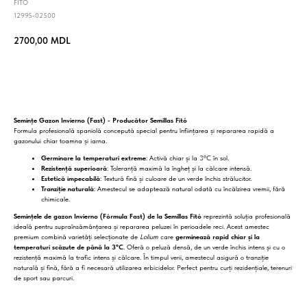
FITO
12995-02500
2700,00
MDL
BUY NOW
Semințe Gazon Invierno (Fast) - Producător Semillas Fitó
Formula profesională spaniolă concepută special pentru înființarea și repararea rapidă a
gazonului chiar toamna și iarna.
Germinare la temperaturi extreme
: Activă chiar și la 3°C în sol.
Rezistență superioară
: Toleranță maximă la îngheț și la călcare intensă.
Estetică impecabilă
: Textură fină și culoare de un verde închis strălucitor.
Tranziție naturală
: Amestecul se adaptează natural odată cu încălzirea vremii, fără
chimicale.
Semințele de gazon Invierno (Fórmula Fast) de la Semillas Fitó
reprezintă soluția profesională
ideală pentru supraînsămânțarea și repararea peluzei în perioadele reci. Acest amestec
premium combină varietăți selecționate de
Lolium
care
germinează rapid chiar și la
temperaturi scăzute de până la 3°C
. Oferă o peluză densă, de un verde închis intens și cu o
rezistență maximă la trafic intens și călcare. În timpul verii, amestecul asigură o tranziție
naturală și fină, fără a fi necesară utilizarea erbicidelor. Perfect pentru curți rezidențiale, terenuri
de sport sau parcuri.