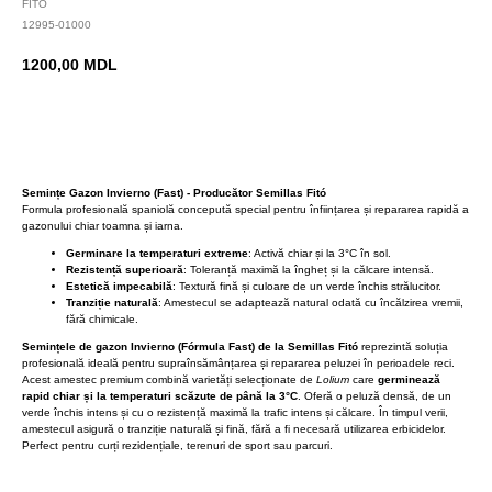
FITO
12995-01000
1200,00
MDL
BUY NOW
Semințe Gazon Invierno (Fast) - Producător Semillas Fitó
Formula profesională spaniolă concepută special pentru înființarea și repararea rapidă a
gazonului chiar toamna și iarna.
Germinare la temperaturi extreme
: Activă chiar și la 3°C în sol.
Rezistență superioară
: Toleranță maximă la îngheț și la călcare intensă.
Estetică impecabilă
: Textură fină și culoare de un verde închis strălucitor.
Tranziție naturală
: Amestecul se adaptează natural odată cu încălzirea vremii,
fără chimicale.
Semințele de gazon Invierno (Fórmula Fast) de la Semillas Fitó
reprezintă soluția
profesională ideală pentru supraînsămânțarea și repararea peluzei în perioadele reci.
Acest amestec premium combină varietăți selecționate de
Lolium
care
germinează
rapid chiar și la temperaturi scăzute de până la 3°C
. Oferă o peluză densă, de un
verde închis intens și cu o rezistență maximă la trafic intens și călcare. În timpul verii,
amestecul asigură o tranziție naturală și fină, fără a fi necesară utilizarea erbicidelor.
Perfect pentru curți rezidențiale, terenuri de sport sau parcuri.