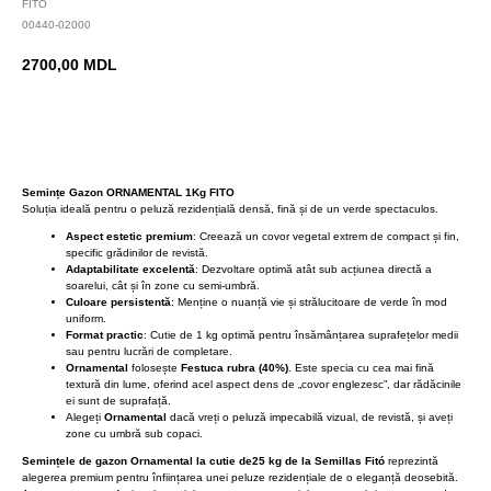
FITO
00440-02000
2700,00
MDL
BUY NOW
Semințe Gazon ORNAMENTAL 1Kg FITO
Soluția ideală pentru o peluză rezidențială densă, fină și de un verde spectaculos.
Aspect estetic premium
: Creează un covor vegetal extrem de compact și fin,
specific grădinilor de revistă.
Adaptabilitate excelentă
: Dezvoltare optimă atât sub acțiunea directă a
soarelui, cât și în zone cu semi-umbră.
Culoare persistentă
: Menține o nuanță vie și strălucitoare de verde în mod
uniform.
Format practic
: Cutie de 1 kg optimă pentru însămânțarea suprafețelor medii
sau pentru lucrări de completare.
Ornamental
folosește
Festuca rubra (40%)
. Este specia cu cea mai fină
textură din lume, oferind acel aspect dens de „covor englezesc”, dar rădăcinile
ei sunt de suprafață.
Alegeți
Ornamental
dacă vreți o peluză impecabilă vizual, de revistă, și aveți
zone cu umbră sub copaci.
Semințele de gazon Ornamental la cutie de25 kg de la Semillas Fitó
reprezintă
alegerea premium pentru înființarea unei peluze rezidențiale de o eleganță deosebită.