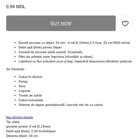
0,94
MDL
BUY NOW
Bandă picurare cu driper, 16 mm - 6 mil (0.15mm),2.0 l/ora, 33 cm-3500 m/rola
Debit apă (l/min) pentru Driper
Cameră de picurare plată ușoară, încastrată.
Filtru de admisie mare împotriva înfundării; și nămol.;
Labirintul cu flux turbulent scurt și larg, împiedică depunerea diferitelor particule.
Se foloseste:
Culturi în rânduri
Peisaj
Sere
Legume
Trestie de zahăr
Culturi industriale
Sisteme de irigare gravitațională / parcele mici de uz casnic
fisa tehnica banda
Tip: plata
grosime perete: 6 mil (0.15mm)
Debit apă (l/min): 2.00 l/oră/dripper
Distanta driper: 33 cm