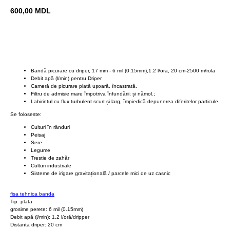
600,00
MDL
BUY NOW
Bandă picurare cu driper, 17 mm - 6 mil (0.15mm),1.2 l/ora, 20 cm-2500 m/rola
Debit apă (l/min) pentru Driper
Cameră de picurare plată ușoară, încastrată.
Filtru de admisie mare împotriva înfundării; și nămol.;
Labirintul cu flux turbulent scurt și larg, împiedică depunerea diferitelor particule.
Se foloseste:
Culturi în rânduri
Peisaj
Sere
Legume
Trestie de zahăr
Culturi industriale
Sisteme de irigare gravitațională / parcele mici de uz casnic
fisa tehnica banda
Tip: plata
grosime perete: 6 mil (0.15mm)
Debit apă (l/min): 1.2 l/oră/dripper
Distanta driper: 20 cm