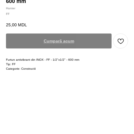
600 mm
Hunter
FF
25,00
MDL
Cumpară acum
Furtun antivibrant din INOX - FF - 1/2"x1/2" - 600 mm
Tip: FF
Categorie: Constructii