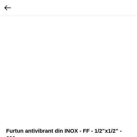
Furtun antivibrant din INOX - FF - 1/2"x1/2" -