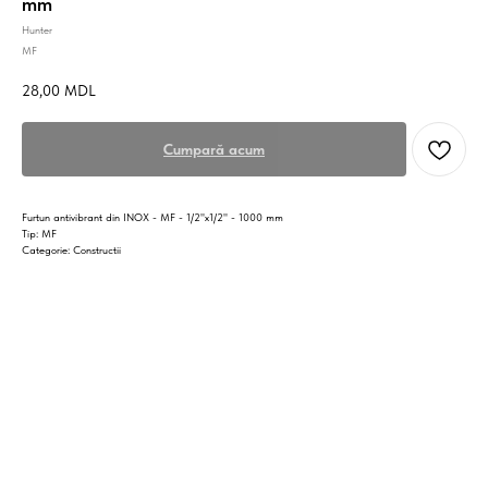
mm
Hunter
MF
28,00
MDL
Cumpară acum
Furtun antivibrant din INOX - MF - 1/2"x1/2" - 1000 mm
Tip: MF
Categorie: Constructii