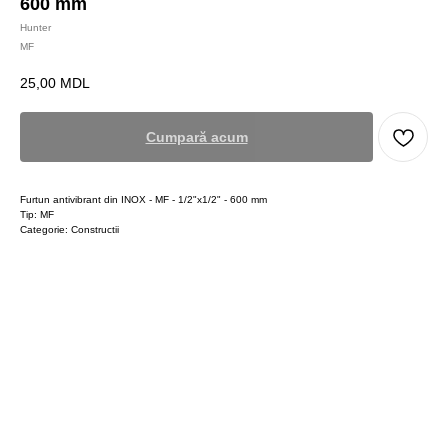
600 mm
Hunter
MF
25,00
MDL
Cumpară acum
Furtun antivibrant din INOX - MF - 1/2"x1/2" - 600 mm
Tip: MF
Categorie: Constructii