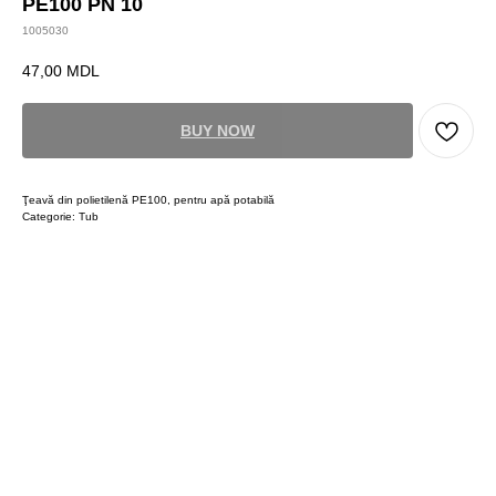
PE100 PN 10
1005030
47,00
MDL
BUY NOW
Ţeavă din polietilenă PE100, pentru apă potabilă
Categorie: Tub