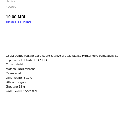
Hunter
400006
10,00
MDL
sisteme_de_irigare
Cumpara
Cheia pentru reglare aspersoare rotative si duze statice Hunter este compatibila cu
aspersoarele Hunter PGP, PGJ.
Caracteristici:
Material- polipropilena
Culoare- alb
Dimensiune- 8 x5 cm
Utilizare- irigatii
Greutate-13 g
CATEGORIE: Accesorii