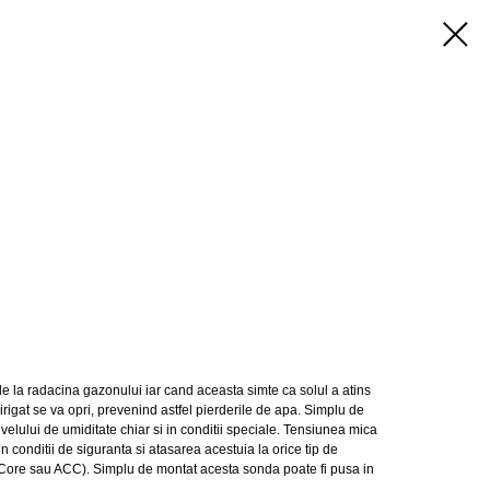
 la radacina gazonului iar cand aceasta simte ca solul a atins
 irigat se va opri, prevenind astfel pierderile de apa. Simplu de
elului de umiditate chiar si in conditii speciale. Tensiunea mica
n conditii de siguranta si atasarea acestuia la orice tip de
Core sau ACC). Simplu de montat acesta sonda poate fi pusa in