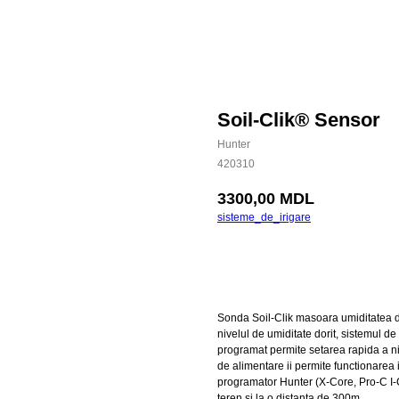
Soil-Clik® Sensor
Hunter
420310
3300,00
MDL
sisteme_de_irigare
Cumpara
Sonda Soil-Clik masoara umiditatea de
nivelul de umiditate dorit, sistemul de
programat permite setarea rapida a niv
de alimentare ii permite functionarea i
programator Hunter (X-Core, Pro-C I-
teren si la o distanta de 300m.