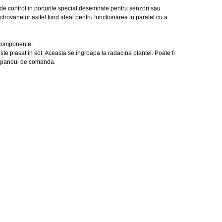
 de control in porturile special desemnate pentru senzori sau
ctrovanelor astfel fiind ideal pentru functionarea in paralel cu a
 componente:
te plasat in sol. Aceasta se ingroapa la radacina plantei. Poate fi
e panoul de comanda.