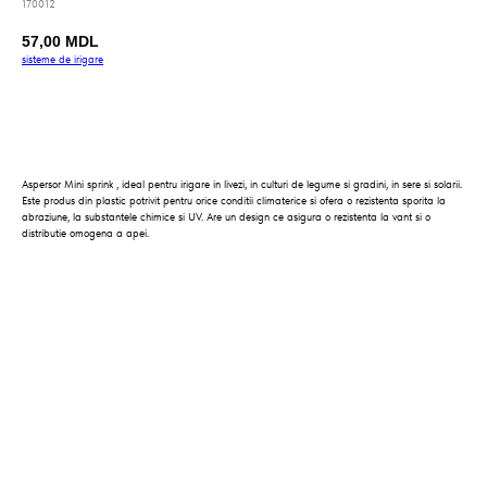
170012
57,00
MDL
sisteme_de_irigare
Cumpara
Aspersor Mini sprink , ideal pentru irigare in livezi, in culturi de legume si gradini, in sere si solarii.
Este produs din plastic potrivit pentru orice conditii climaterice si ofera o rezistenta sporita la
abraziune, la substantele chimice si UV. Are un design ce asigura o rezistenta la vant si o
distributie omogena a apei.