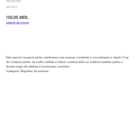
PALAPLAST
400203
150,00
MDL
sisteme_de_irigare
Cumpara
Este special conceput pentru mentinerea unei presiunii constante in microstropire si irigatii. Corp
din material plastic de inalta calitate si interior construit dintr-un material rezistent pentru o
durata lunga de utilizare si functionare constanta.
Categorie: Regulator de presiune