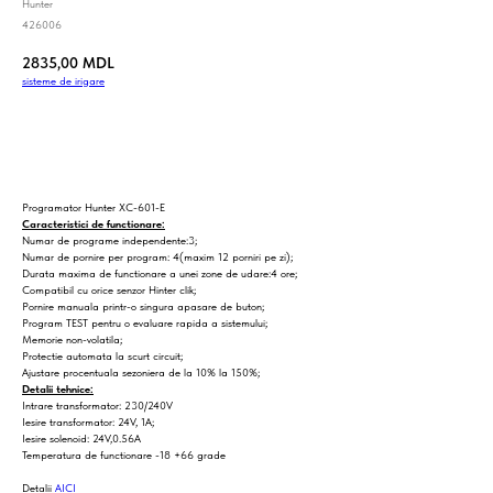
Hunter
426006
2835,00
MDL
sisteme_de_irigare
Cumpara
Programator Hunter XC-601-E
Caracteristici de functionare:
Numar de programe independente:3;
Numar de pornire per program: 4(maxim 12 porniri pe zi);
Durata maxima de functionare a unei zone de udare:4 ore;
Compatibil cu orice senzor Hinter clik;
Pornire manuala printr-o singura apasare de buton;
Program TEST pentru o evaluare rapida a sistemului;
Memorie non-volatila;
Protectie automata la scurt circuit;
Ajustare procentuala sezoniera de la 10% la 150%;
Detalii tehnice:
Intrare transformator: 230/240V
Iesire transformator: 24V, 1A;
Iesire solenoid: 24V,0.56A
Temperatura de functionare -18 +66 grade
Detalii
AICI