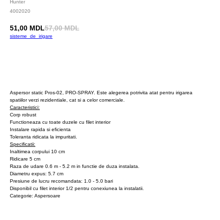
Hunter
4002020
51,00
MDL
57,00
MDL
sisteme_de_irigare
Cumpara
Aspersor static Pros-02, PRO-SPRAY. Este alegerea potrivita atat pentru irigarea
spatiilor verzi rezidentiale, cat si a celor comerciale.
Caracteristici:
Corp robust
Functioneaza cu toate duzele cu filet interior
Instalare rapida si eficienta
Toleranta ridicata la impuritati.
Specificatii:
Inaltimea corpului 10 cm
Ridicare 5 cm
Raza de udare 0.6 m - 5.2 m in functie de duza instalata.
Diametru expus: 5.7 cm
Presiune de lucru recomandata: 1.0 - 5.0 bari
Disponibil cu filet interior 1/2 pentru conexiunea la instalatii.
Categorie: Aspersoare