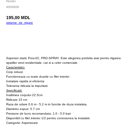
Hunter
4000606
195,00
MDL
sisteme_de_irigare
Cumpara
Aspersor static Pros-02, PRO-SPRAY. Este alegerea potrivita atat pentru irigarea
spatiilor verzi rezidentiale, cat si a celor comerciale.
Caracteristici:
Corp robust
Functioneaza cu toate duzele cu filet interior
Instalare rapida si eficienta
Toleranta ridicata la impuritati.
Specificatii:
Inaltimea corpului 22.5cm
Ridicare 15 cm
Raza de udare 0.6 m - 5.2 m in functie de duza instalata.
Diametru expus: 5.7 cm
Presiune de lucru recomandata: 1.0 - 5.0 bari
Disponibil cu filet interior 1/2 pentru conexiunea la instalatii.
Categorie: Aspersoare