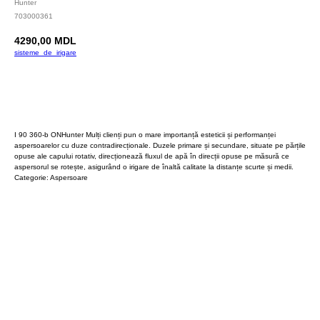
Hunter
703000361
4290,00
MDL
sisteme_de_irigare
Cumpara
I 90 360-b ONHunter Mulți clienți pun o mare importanță esteticii și performanței
aspersoarelor cu duze contradirecționale. Duzele primare și secundare, situate pe părțile
opuse ale capului rotativ, direcționează fluxul de apă în direcții opuse pe măsură ce
aspersorul se rotește, asigurând o irigare de înaltă calitate la distanțe scurte și medii.
Categorie: Aspersoare