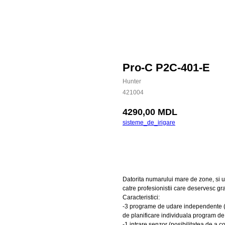
Pro-C P2C-401-E
Hunter
421004
4290,00
MDL
sisteme_de_irigare
Cumpara
Datorita numarului mare de zone, si u
catre profesionistii care deservesc gr
Caracteristici:
-3 programe de udare independente (cu 
de planificare individuala program de 
-1 intrare senzor (posibilitatea de a 