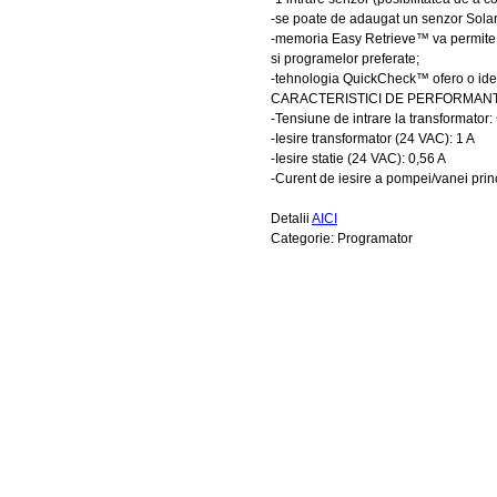
-se poate de adaugat un senzor Solar
-memoria Easy Retrieve™ va permite sa
si programelor preferate;
-tehnologia QuickCheck™ ofero o ident
CARACTERISTICI DE PERFORMAN
-Tensiune de intrare la transformator
-Iesire transformator (24 VAC): 1 A
-Iesire statie (24 VAC): 0,56 A
-Curent de iesire a pompei/vanei prin
Detalii
AICI
Categorie: Programator