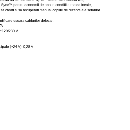
 Sync™ pentru economii de apa in conditiile meteo locale;
 creati si sa recuperati manual copiile de rezerva ale setarilor
ificare usoara cablurilor defecte;
TA
: ~120/230 V
cipale (~24 V): 0,28 A