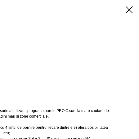
surinta utilizarii, programatoarele PRO C sunt la mare cautare de
adini mari si zone comerciale.
4 timpi de pornire pentru fiecare dintre ele) ofera posibilitatea
lucru;
conecta un senzor Solar Sync™ sau oricare senzor clik);