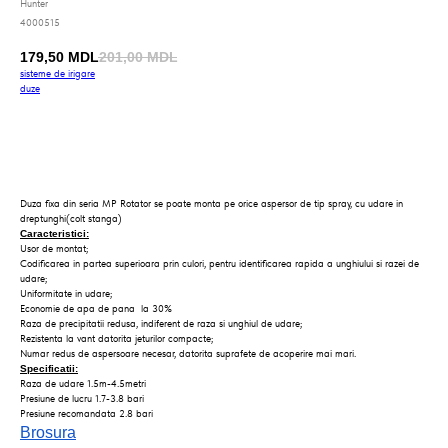
Hunter
4000515
179,50
MDL
201,00
MDL
sisteme_de_irigare
duze
Cumpara
Duza fixa din seria MP Rotator se poate monta pe orice aspersor de tip spray, cu udare in
dreptunghi(colt stanga)
Caracteristici:
Usor de montat;
Codificarea in partea superioara prin culori, pentru identificarea rapida a unghiului si razei de
udare;
Uniformitate in udare;
Economie de apa de pana la 30%
Raza de precipitatii redusa, indiferent de raza si unghiul de udare;
Rezistenta la vant datorita jeturilor compacte;
Numar redus de aspersoare necesar, datorita suprafete de acoperire mai mari.
Specificatii:
Raza de udare 1.5m-4.5metri
Presiune de lucru 1.7-3.8 bari
Presiune recomandata 2.8 bari
Brosura