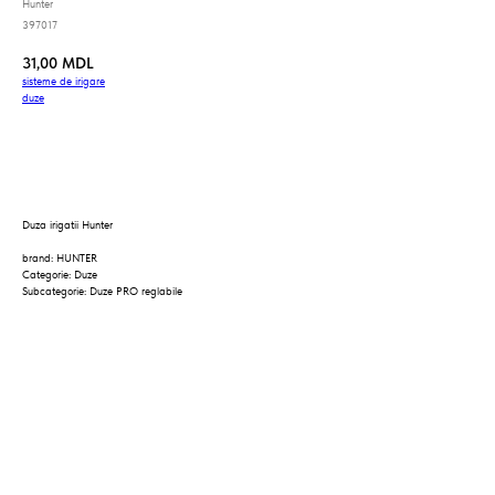
Hunter
397017
31,00
MDL
sisteme_de_irigare
duze
Cumpara
Duza irigatii Hunter
brand: HUNTER
Categorie: Duze
Subcategorie: Duze PRO reglabile