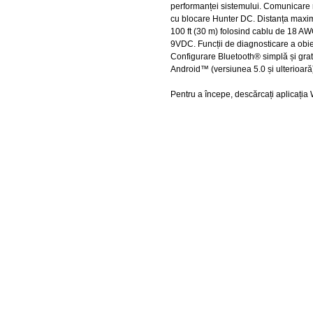
performanței sistemului. Comunicare
cu blocare Hunter DC. Distanța maxi
100 ft (30 m) folosind cablu de 18 A
9VDC. Funcții de diagnosticare a obie
Configurare Bluetooth® simplă și gratu
Android™ (versiunea 5.0 și ulterioară
Pentru a începe, descărcați aplicația