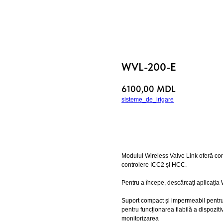
WVL-200-E
6100,00
MDL
sisteme_de_irigare
Cumpara
Modulul Wireless Valve Link oferă cont
controlere ICC2 și HCC.
Pentru a începe, descărcați aplicația
Suport compact și impermeabil pentru
pentru funcționarea fiabilă a dispoziti
monitorizarea