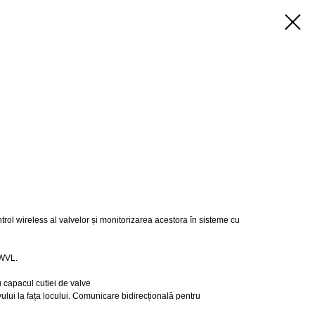
rol wireless al valvelor și monitorizarea acestora în sisteme cu
 WVL.
 capacul cutiei de valve
vului la fața locului. Comunicare bidirecțională pentru