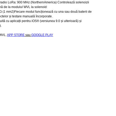
 radio LoRa: 900 MHz (NorthernAmerica) Controlează solenoizii
mă de la modulul WVL la solenoid:
WG (1 mm2)Fiecare modul funcționează cu una sau două baterii de
ctelor și testare manuală încorporate.
ită cu aplicații pentru iOS® (versiunea 9.0 și ulterioară) și
).
 WVL.
APP STORE
sau
GOOGLE PLAY