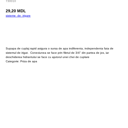
730010
29,20
MDL
sisteme_de_irigare
Cumpara
Supapa de cuplaj rapid asigura o sursa de apa indiferenta, independenta fata de
sistemul de irigat. Conexiunea se face prin filetul de 3/4" din partea de jos, iar
deschiderea hidrantului se face cu ajutorul unei chei de cuplare
Categorie: Priza de apa