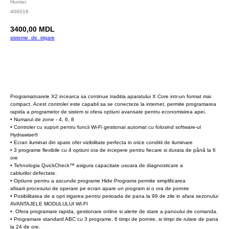
Hunter
406016
3400,00
MDL
sisteme_de_irigare
Cumpara
Programatoarele X2 incearca sa continue traditia aparatului X Core intr-un format mai
compact. Acest controler este capabil sa se conecteze la internet, permite programarea
rapida a programelor de sistem si ofera optiuni avansate pentru economisirea apei.
• Numarul de zone - 4, 6, 8
• Controler cu suport pentru funcii Wi-Fi gestionat automat cu folosind software-ul
Hydrawise®
• Ecran iluminat din spate ofer vizibilitate perfecta in orice conditii de iluminare
• 3 programe flexibile cu 4 optiuni ora de incepere pentru fiecare si durata de până la 6
ore
• Tehnologia QuickCheck™ asigura capacitate usoara de diagnosticare a
cablurilor defectate.
• Optiune pentru a ascunde programe Hide Programs permite simplificarea
afisarii procesului de operare pe ecran apare un program si o ora de pornire
• Posibilitatea de a opri irigarea pentru perioada de pana la 99 de zile in afara sezonului
AVANTAJELE MODULULUI WI-FI
• Ofera programare rapida, gestionare online si alerte de stare a panoului de comanda.
• Programare standard ABC cu 3 programe, 6 timpi de pornire, si timpi de rulare de pana
la 24 de ore.