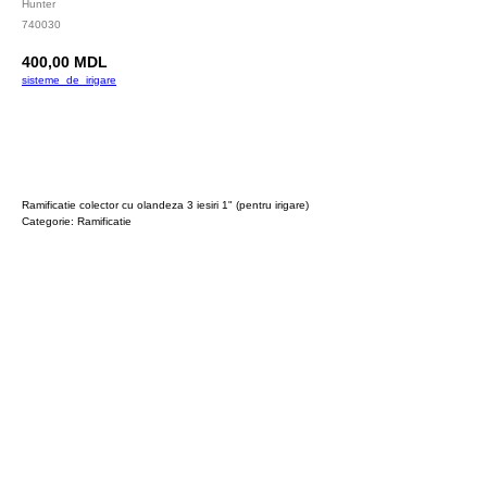
Hunter
740030
400,00
MDL
sisteme_de_irigare
Cumpara
Ramificatie colector cu olandeza 3 iesiri 1" (pentru irigare)
Categorie: Ramificatie