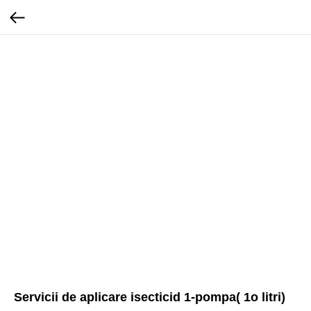
Servicii de aplicare isecticid 1-pompa( 1o litri)