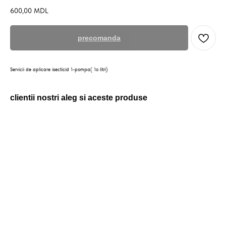
600,00
MDL
precomanda
Servicii de aplicare isecticid 1-pompa( 1o litri)
clientii nostri aleg si aceste produse