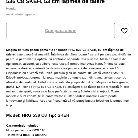
536 C8 SKEH, 53 cm lățimea de tăiere
Honda
masinadetunsgazon
Cumpara acum
Mașina de tuns gazon gama “IZY” Honda HRG 536 C8 SKEH, 53 cm lățimea de
tăiere
, este ușoară și versatilă. Înălțimea de tăiere poate fi setată pe șase poziții diferite
pentru o performanță optimă, cu controale separate față și spate. Masa de tăiere din
oțel presat, acoperit cu pulbere, este ușoară pentru manevrabilitate, în timp ce este
extrem de dură și rezistentă la deteriorarea provocată de coroziune și razele UV.
Disponibile cu o viteză fixă unică, precum și cu un control de viteză variabil SMART
Drive®, proiectat ergonomic, toate mașinile de tuns gazon din gama Izy sunt ușor de
utilizat și de controlat. Astfel, ușoară, robustă și ușor de utilizat, Mașina de tuns gazon
gama “IZY” Honda HRG 536 C8 SKEH, 53 cm lățimea de tăiere poate fi folosită în cele
mai înguste spații, ceea ce o face perfectă pentru grădinile mici și mijlocii. Toate
modelele sunt construite în conformitate cu standardele noastre exacte pentru
longevitate și fiabilitate, ceea ce înseamnă că vă puteți bucura folosindu-le pentru mult
timp.
Model: HRG 536 C8 Tip: SKEH
Caracteristici tehnice:
Motor pe
benzină GCV 160
Tip motor
4 timpi, 1 cilindru