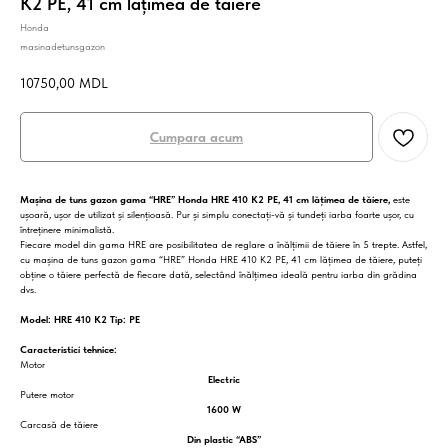
K2 PE, 41 cm lățimea de tăiere
Honda
masinadetunsgazon
10750,00
MDL
Cumpara acum
Mașina de tuns gazon gama “HRE” Honda HRE 410 K2 PE, 41 cm lățimea de tăiere,
este
ușoară, ușor de utilizat și silențioasă. Pur și simplu conectați-vă și tundeți iarba foarte ușor, cu
întreținere minimalistă.
Fiecare model din gama HRE are posibilitatea de reglare a înălțimii de tăiere în 5 trepte. Astfel,
cu mașina de tuns gazon gama “HRE” Honda HRE 410 K2 PE, 41 cm lățimea de tăiere, puteți
obține o tăiere perfectă de fiecare dată, selectând înălțimea ideală pentru iarba din grădina
dvs.
Model: HRE 410 K2 Tip: PE
Caracteristici tehnice:
Motor
Electric
Putere motor
1600 W
Carcasă de tăiere
Din plastic “ABS”