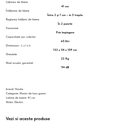
Lăţimea de tăiere
41 cm
Înălţimea de tăiere
Între 2 şi 7 cm – în 5 trepte
Reglarea înălţimii de tăiere
În 2 puncte
Transmisie
Prin împingere
Capacitate sac colector
65 litri
Dimensiuni : L x l x h
133 x 54 x 109 cm
Greutate
22 Kg
Nivel acustic garantat
94 dB
brand: Honda
Categorie: Masini de tuns gazon
Latime de taiere: 41 cm
Motor: Electric
Vezi si aceste produse