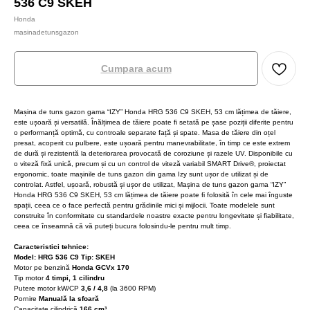
536 C9 SKEH
Honda
masinadetunsgazon
Cumpara acum
Mașina de tuns gazon gama “IZY” Honda HRG 536 C9 SKEH, 53 cm lățimea de tăiere,
este ușoară și versatilă. Înălțimea de tăiere poate fi setată pe șase poziții diferite pentru
o performanță optimă, cu controale separate față și spate. Masa de tăiere din oțel
presat, acoperit cu pulbere, este ușoară pentru manevrabilitate, în timp ce este extrem
de dură și rezistentă la deteriorarea provocată de coroziune și razele UV. Disponibile cu
o viteză fixă unică, precum și cu un control de viteză variabil SMART Drive®, proiectat
ergonomic, toate mașinile de tuns gazon din gama Izy sunt ușor de utilizat și de
controlat. Astfel, ușoară, robustă și ușor de utilizat, Mașina de tuns gazon gama “IZY”
Honda HRG 536 C9 SKEH, 53 cm lățimea de tăiere poate fi folosită în cele mai înguste
spații, ceea ce o face perfectă pentru grădinile mici și mijlocii. Toate modelele sunt
construite în conformitate cu standardele noastre exacte pentru longevitate și fiabilitate,
ceea ce înseamnă că vă puteți bucura folosindu-le pentru mult timp.
Caracteristici tehnice:
Model: HRG 536 C9 Tip: SKEH
Motor pe benzină
Honda GCVx 170
Tip motor
4 timpi, 1 cilindru
Putere motor kW/CP
3,6 / 4,8
(la 3600 RPM)
Pornire
Manuală la sfoară
Capacitate cilindrică
166
cm³