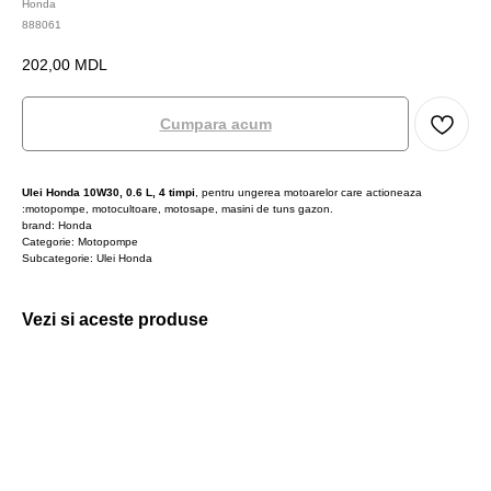
Honda
888061
202,00
MDL
Cumpara acum
Ulei Honda 10W30, 0.6 L, 4 timpi
, pentru ungerea motoarelor care actioneaza
:motopompe, motocultoare, motosape, masini de tuns gazon.
brand: Honda
Categorie: Motopompe
Subcategorie: Ulei Honda
Vezi si aceste produse