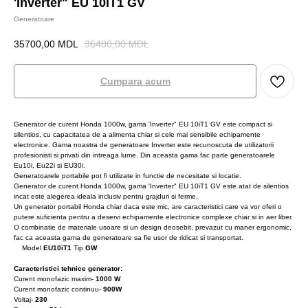
'Inverter" EU 10iT1 GV
Generatoare
35700,00
MDL
36400,00
MDL
Cumpara acum
Generator de curent Honda 1000w, gama 'Inverter" EU 10iT1 GV este compact si
silentios, cu capacitatea de a alimenta chiar si cele mai sensibile echipamente
electronice. Gama noastra de generatoare Inverter este recunoscuta de utilizatorii
profesionisti si privati din intreaga lume. Din aceasta gama fac parte generatoarele
Eu10i, Eu22i si EU30i.
Generatoarele portabile pot fi utilizate in functie de necesitate si locatie.
Generator de curent Honda 1000w, gama 'Inverter" EU 10iT1 GV este atat de silentios
incat este alegerea ideala inclusiv pentru grajduri si ferme.
Un generator portabil Honda chiar daca este mic, are caracteristici care va vor oferi o
putere suficienta pentru a deservi echipamente electronice complexe chiar si in aer liber.
O combinatie de materiale usoare si un design deosebit, prevazut cu maner ergonomic,
fac ca aceasta gama de generatoare sa fie usor de ridicat si transportat.
Model
EU10iT1
Tip
GW
Caracteristici tehnice generator:
Curent monofazic maxim-
1000 W
Curent monofazic continuu-
900W
Voltaj-
230