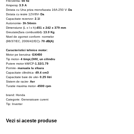
Frecventa-
50 hz
Amperaj-
3.9 A
Dotata cu Una priza monofazata 16A-250 V-
Da
Dotata cu iesire 12V/8V-
Da
Capacitate rezervor-
2.1l
Autonomie-
3h 54min
Dimensiune (L x l x h)-
451 x 242 x 379 mm
Greutate(fara combustibil)-
13.0 Kg
Nivel de zgomot conform normelor
(98/37/EC, 2006/42/EC)-
70 dB(A)
Caracteristici tehnice motor:
Motor pe benzina-
GXH50
Tip motor-
4 timpi,OHV, un cilindru
Putere motor kW/CP-
1.32/1.79
Pornire-
manuala la sfoara
Capacitate cilindrica-
49.4 cm3
Capacitate baie de ulei-
0.25 litri
Sistem de racire-
Aer
Turatie maxima motor-
4500 rpm
brand: Honda
Categorie: Generatoare curent
Tip: Inverter
Vezi si aceste produse