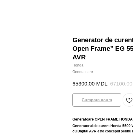
Generator de curen
Open Frame” EG 550
AVR
Honda
Generatoare
65300,00
MDL
67100,00
Cumpara acum
Generatoare OPEN FRAME HONDA
Generatorul de curent Honda 5500 
cu Digital AVR
este conceput pentru me