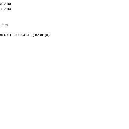
240V
Da
230V
Da
71 mm
98/37/EC, 2006/42/EC)
82 dB(A)