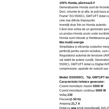
100% Honda, păstrează-l!
Generatoarele Honda sunt de încredere
Deci, oriunde te-ai afla, te poți baz
Frame” EG 5500CL GWT1/FT dotat cu Dig
cele mai dificile împrejurări.
Investiți doar într-un Honda autentic.
Când vine vorba de un generator pentru 
un produs Honda acolo unde lucrările 
Honda sunt robuste și întotdeauna gata
Mai multă energie
Simplitatea și eficiența costurilor 
perfectă pentru sarcini rezistive, cum ar
Regulatorul automat de tensiune (AVR) 
val stabil de putere curată. Generat
5500CL GWT1/FT dotat cu Digital AVR 
compresoare, aparate de sudură sau t
Model: EG5500CL Tip: GWT1/FT dota
Caracteristici tehnice generator:
Curent monofazic maxim
5500 W
Curent monofazic continuu
5000 W
Voltaj
230
Frecvenţă
50 Hz
Amperaj
21,7 A
Dotat cu
una
priză monofazată
16A-