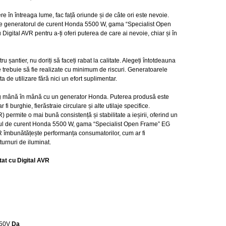
 în întreaga lume, fac față oriunde și de câte ori este nevoie.
a pe generatorul de curent Honda 5500 W, gama “Specialist Open
ital AVR pentru a-ți oferi puterea de care ai nevoie, chiar și în
șantier, nu doriți să faceți rabat la calitate. Alegeți întotdeauna
trebuie să fie realizate cu minimum de riscuri. Generatoarele
 de utilizare fără nici un efort suplimentar.
merg mână în mână cu un generator Honda. Puterea produsă este
 fi burghie, fierăstraie circulare și alte utilaje specifice.
permite o mai bună consistență și stabilitate a ieșirii, oferind un
orul de curent Honda 5500 W, gama “Specialist Open Frame” EG
îmbunătățește performanța consumatorilor, cum ar fi
urnuri de iluminat.
t cu Digital AVR
250V
Da