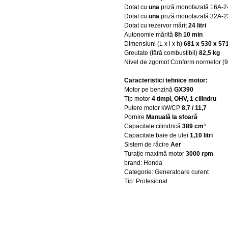
Dotat cu
una
priză monofazată
16A-
Dotat cu
una
priză monofazată
32A-
Dotat cu rezervor mărit
24 litri
Autonomie mărită
8h 10 min
Dimensiuni (L x l x h)
681 x 530 x 5
Greutate (fără combustibil)
82,5 kg
Nivel de zgomot Conform normelor (
Caracteristici tehnice motor:
Motor pe benzină
GX390
Tip motor
4 timpi, OHV, 1 cilindru
Putere motor kW/CP
8,7 / 11,7
Pornire
Manuală la sfoară
Capacitate cilindrică
389 cm³
Capacitate baie de ulei
1,10 litri
Sistem de răcire
Aer
Turaţie maximă motor
3000 rpm
brand: Honda
Categorie: Generatoare curent
Tip: Profesional