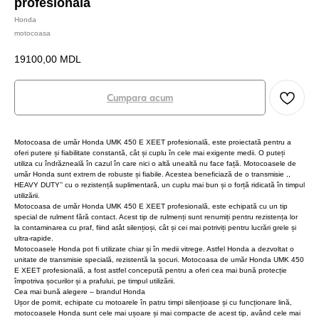
profesională
Honda
motocoasa
19100,00
MDL
Cumpara acum
Motocoasa de umăr Honda UMK 450 E XEET profesională, este proiectată pentru a
oferi putere și fiabilitate constantă, cât și cuplu în cele mai exigente medii. O puteți
utiliza cu îndrăzneală în cazul în care nici o altă unealtă nu face față. Motocoasele de
umăr Honda sunt extrem de robuste și fiabile. Acestea beneficiază de o transmisie ,,
HEAVY DUTY’’ cu o rezistență suplimentară, un cuplu mai bun și o forță ridicată în timpul
utilizării.
Motocoasa de umăr Honda UMK 450 E XEET profesională, este echipată cu un tip
special de rulment fără contact. Acest tip de rulmenți sunt renumiți pentru rezistența lor
la contaminarea cu praf, fiind atât silențioși, cât și cei mai potriviți pentru lucrări grele și
ultra-rapide.
Motocoasele Honda pot fi utilizate chiar și în medii vitrege. Astfel Honda a dezvoltat o
unitate de transmisie specială, rezistentă la șocuri. Motocoasa de umăr Honda UMK 450
E XEET profesională, a fost astfel concepută pentru a oferi cea mai bună protecție
împotriva șocurilor și a prafului, pe timpul utilizării.
Cea mai bună alegere – brandul Honda
Ușor de pornit, echipate cu motoarele în patru timpi silențioase și cu funcționare lină,
motocoasele Honda sunt cele mai ușoare și mai compacte de acest tip, având cele mai