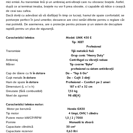
mici emisii. Au transmisie lină și un ambreiaj anti-vibrații care nu obosesc brațele. Astfel,
după ce ai terminat treaba, brațele nu vor fi prea obosite, ci capabile să ridice o ceașcă
de ceai sau cafea.
Dacă doriți cu adevărat să vă răsfățați în timp ce lucrați, hamul de spate confortabil, se
potrivește perfect în jurul umerilor, deoarece are cinci setări diferite pentru o reglare cât
mai potrivită. De asemenea, are o protecție pentru picioare și un sistem de decuplare
rapidă pentru un plus de siguranță.
Caracteristici tehnice: Model:
UMK 450 E
Tip: XEET
Profesional
Tijă metalică fixă
Transmisie
Grup conic “Heavy Duty”
Centrifugal cu vibraţii reduse
Ambreiaj
Tip coarne “Byke”
Mâner
profesional cu sistem antivibrații
în dotare Da – “Tap & Go”
Cap de tăiere cu fir
în dotare Da – Cuţit 3 dinţi
Cuţit metalic
în dotare Profesional – Comfort pe 2 umeri
Ham de spate
187 x 67 x 52 cm
Dimensiuni (L x l x h)
7,53 kg
Greutate (fără combustibil)
98 dB(A)
Nivel de zgomot
Caracteristici tehnice motor:
Honda GX50
Motor pe benzină
4 timpi, OHV, 1 cilindru
Tip motor
1,5 / 2 / 7000
Putere motor kW/CP/RPM
Manuală la sfoară
Pornire
50
cm³
Capacitate cilindrică
0,63 litri
Capacitate rezervor