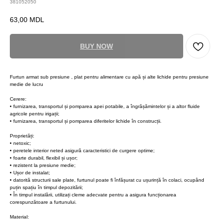
381052050
63,00
MDL
BUY NOW
Furtun armat sub presiune , plat pentru alimentare cu apă și alte lichide pentru presiune
medie de lucru
Cerere:
• furnizarea, transportul și pomparea apei potabile, a îngrășămintelor și a altor fluide
agricole pentru irigații;
• furnizarea, transportul și pomparea diferitelor lichide în construcții.
Proprietăți:
• netoxic;
• peretele interior neted asigură caracteristici de curgere optime;
• foarte durabil, flexibil și ușor;
• rezistent la presiune medie;
• Ușor de instalat;
• datorită structurii sale plate, furtunul poate fi înfășurat cu ușurință în colaci, ocupând
puțin spațiu în timpul depozitării;
• În timpul instalării, utilizați cleme adecvate pentru a asigura funcționarea
corespunzătoare a furtunului.
Material: