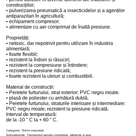
construcțiilor;
• pulverizarea pneumatică a insecticidelor și a agenților
antiparazitari în agricultură;
• echipament compresor;
• alimentare cu aer comprimat de înaltă presiune.
Proprietăți:
• netoxic, dar nepotrivit pentru utilizare în industria
alimentară;
• foarte flexibil;
• rezistent la îndoiri și răsuciri;
• rezistent la compresiune și întindere;
• rezistent la presiune ridicată;
• foarte rezistent la uleiuri și combustibili.
Material de construcții:
• Peretele furtunului, strat exterior: PVC negru moale.
• plasă de poliester cu armătură dublă.
• Peretele furtunului, straturile interioare și intermediare:
PVC negru moale, rezistent la presiune ridicată.
Interval de temperatură:
de la -10 ° C la + 60 ° C.
Categorie: Tehno-industrial
Subcategorie: Transportul aerului comprimat, alimente si apa