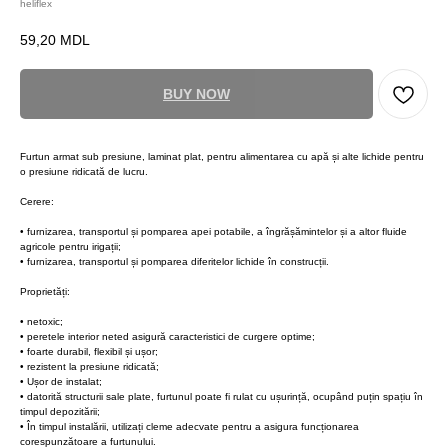
heliflex
59,20
MDL
BUY NOW
Furtun armat sub presiune, laminat plat, pentru alimentarea cu apă și alte lichide pentru
o presiune ridicată de lucru.
Cerere:
• furnizarea, transportul și pomparea apei potabile, a îngrășămintelor și a altor fluide
agricole pentru irigații;
• furnizarea, transportul și pomparea diferitelor lichide în construcții.
Proprietăți:
• netoxic;
• peretele interior neted asigură caracteristici de curgere optime;
• foarte durabil, flexibil și ușor;
• rezistent la presiune ridicată;
• Ușor de instalat;
• datorită structurii sale plate, furtunul poate fi rulat cu ușurință, ocupând puțin spațiu în
timpul depozitării;
• În timpul instalării, utilizați cleme adecvate pentru a asigura funcționarea
corespunzătoare a furtunului.